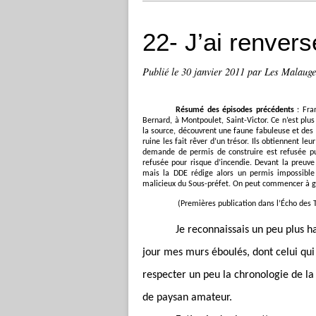
22- J’ai renversé
Publié le
30 janvier 2011
par Les Malaug
Résumé des épisodes précédents
: Fran
Bernard, à Montpoulet, Saint-Victor. Ce n’est plus
la source, découvrent une faune fabuleuse et des 
ruine les fait rêver d’un trésor. Ils obtiennent l
demande de permis de construire est refusée pu
refusée pour risque d’incendie. Devant la preuve q
mais la DDE rédige alors un permis impossible à
malicieux du Sous-préfet. On peut commencer à gâ
(Premières publication dans l’Écho des T
Je reconnaissais un peu plus h
jour mes murs éboulés, dont celui qui 
respecter un peu la chronologie de la
de paysan amateur.