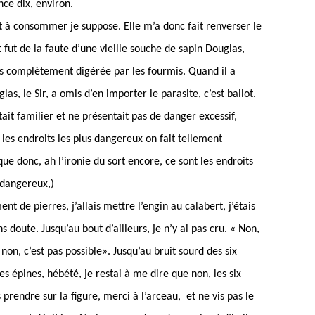
ce dix, environ.
t à consommer je suppose. Elle m’a donc fait renverser le
t fut de la faute d’une vieille souche de sapin Douglas,
pas complètement digérée par les fourmis. Quand il a
as, le Sir, a omis d’en importer le parasite, c’est ballot.
tait familier et ne présentait pas de danger excessif,
es endroits les plus dangereux on fait tellement
que donc, ah l’ironie du sort encore, ce sont les endroits
 dangereux,)
t de pierres, j’allais mettre l’engin au calabert, j’étais
 doute. Jusqu’au bout d’ailleurs, je n’y ai pas cru. « Non,
 non, c’est pas possible». Jusqu’au bruit sourd des six
es épines, hébété, je restai à me dire que non, les six
s prendre sur la figure, merci à l’arceau, et ne vis pas le