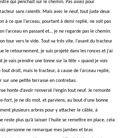
estre qui penchait sur le chemin. Pas assez pour
cteur sans ralentir. Mais avec le neuf, tout juste deux
tion à ce que l’arceau, pourtant à demi replié, ne soit pas
ien l’arceau en passant et… je ne regarde pas le chemin.
n tour vers le vide. Tout va très vite, l’avant du tracteur
e le retournement, je suis projeté dans les ronces et j’ai
 je vais prendre une tonne sur la tête » quand je vois
é tout droit, mais le tracteur, à cause de l’arceau replié,
er sur une petite terrasse en contrebas.
nse honte d’avoir renversé l’engin tout neuf. Je remonte
e-fort, je ne dis mot, et parviens, au bout d’une bonne
vement plusieurs arbres pour y attacher le câble, à
ne reste plus qu’à laisser l’huile se remettre en place, cela
er où personne ne remarque mes jambes et bras