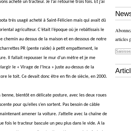
ns acheté un tracteur. Je l’ai retourné trois fois. Et j’ai
News
bota très usagé acheté à Saint-Félicien mais qui avait dû
Abonnez-
iental agriculteur. C’était l’époque où je rebâtissais le
articles 
le chemin au dessus de la maison et en dessous de notre
charrettes PR (pente raide) à petit empattement, le
ure. Il fallait repousser le mur d’un mètre et je me
largir le « Virage de l’Inca » juste au-dessus de la
Artic
re le toit. Ce devait donc être en fin de siècle, en 2000.
 sa benne, bientôt en délicate posture, avec les deux roues
cente pour qu’elles s’en sortent. Pas besoin de câble
 maintenant amener la voiture. J’attelle avec la chaîne de
e fois le tracteur bascule un peu plus dans le vide. A la