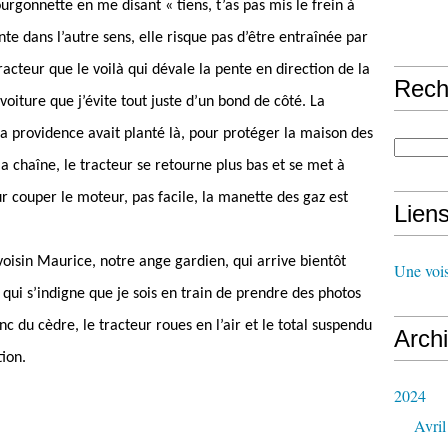
ourgonnette en me disant « tiens, t’as pas mis le frein à
nte dans l’autre sens, elle risque pas d’être entraînée par
tracteur que le voilà qui dévale la pente en direction de la
Rech
iture que j’évite tout juste d’un bond de côté. La
la providence avait planté là, pour protéger la maison des
la chaîne, le tracteur se retourne plus bas et se met à
r couper le moteur, pas facile, la manette des gaz est
Lien
 voisin Maurice, notre ange gardien, qui arrive bientôt
Une vois
t qui s’indigne que je sois en train de prendre des photos
nc du cèdre, le tracteur roues en l’air et le total suspendu
Arch
ion.
2024
Avril