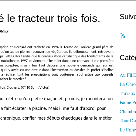
 le tracteur trois fois.
Suiv
enoux
çoise et Bernard ont racheté en 1994 la ferme de l’arrière-grand-père de
 qu’un tas de pierres recouvert de végétation. Ils débroussaillent, retrouvent
Caté
paillettes d’or tandis que la configuration cabalistique des fondements de la
eur mutation en 1997 et viennent s’installer dans une caravane. Leur première
is acceptée, mais il leur faut déposer une nouvelle demande qui leur est
u’il y avait eu une erreur dans l’instruction du dossier, le préfet s’incline
Au Fil 
 réaliser tant les prescriptions sont coûteuses, sauf grâce aux conseils
cher le mortier !
La Chro
rois Clochers, 07410 Saint Victor)
Travaux 
aut n’être qu’un piètre maçon et, promis, je raconterai un
Faune P
a fait éclater la piscine. Mais il me faut d’abord, pour
Chambre
 chronique, confier mes débuts chaotiques dans le métier
Tour Du
Le Princ