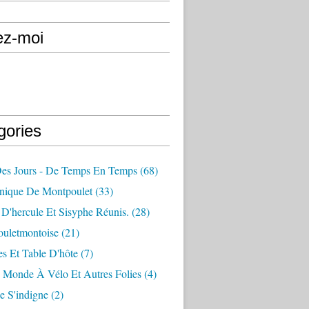
ez-moi
gories
Des Jours - De Temps En Temps
(68)
nique De Montpoulet
(33)
D'hercule Et Sisyphe Réunis.
(28)
ouletmontoise
(21)
s Et Table D'hôte
(7)
 Monde À Vélo Et Autres Folies
(4)
e S'indigne
(2)