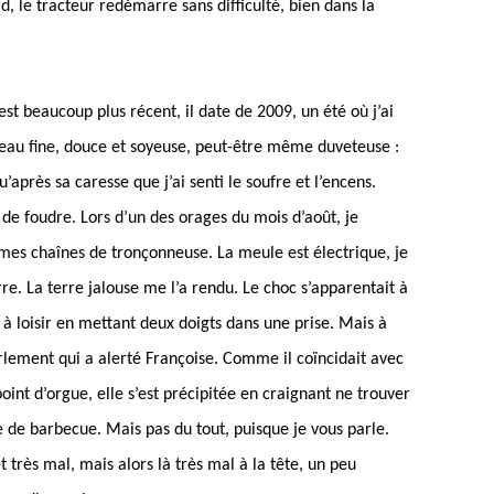
, le tracteur redémarre sans difficulté, bien dans la
t beaucoup plus récent, il date de 2009, un été où j’ai
 peau fine, douce et soyeuse, peut-être même duveteuse :
qu’après sa caresse que j’ai senti le soufre et l’encens.
de foudre. Lors d’un des orages du mois d’août, je
r mes chaînes de tronçonneuse. La meule est électrique, je
rre. La terre jalouse me l’a rendu. Le choc s’apparentait à
à loisir en mettant deux doigts dans une prise. Mais à
rlement qui a alerté Françoise. Comme il coïncidait avec
 point d’orgue, elle s’est précipitée en craignant ne trouver
e de barbecue. Mais pas du tout, puisque je vous parle.
et très mal, mais alors là très mal à la tête, un peu