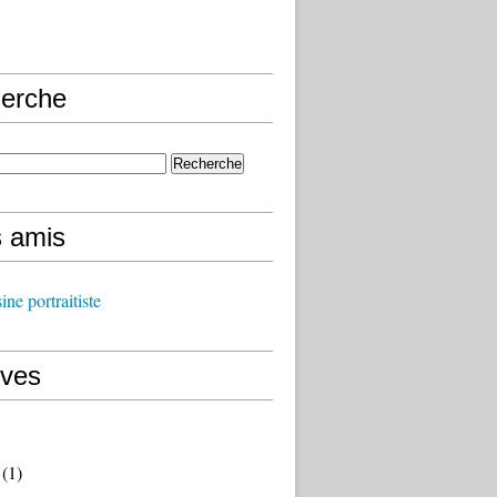
erche
s amis
ine portraitiste
ives
(1)