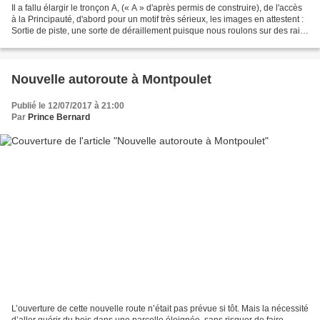
Il a fallu élargir le tronçon A, (« A » d'après permis de construire), de l'accès
à la Principauté, d'abord pour un motif très sérieux, les images en attestent :
Sortie de piste, une sorte de déraillement puisque nous roulons sur des rails
en béton. Donc,...
Nouvelle autoroute à Montpoulet
Publié le 12/07/2017 à 21:00
Par
Prince Bernard
L’ouverture de cette nouvelle route n’était pas prévue si tôt. Mais la nécessité
d’aller quérir du bois dans une parcelle éloignée, sans risquer de faire