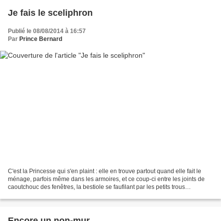
Je fais le sceliphron
Publié le 08/08/2014 à 16:57
Par
Prince Bernard
C'est la Princesse qui s'en plaint : elle en trouve partout quand elle fait le
ménage, parfois même dans les armoires, et ce coup-ci entre les joints de
caoutchouc des fenêtres, la bestiole se faufilant par les petits trous
d'évacuation de l'eau pour...
Encore un non-mur