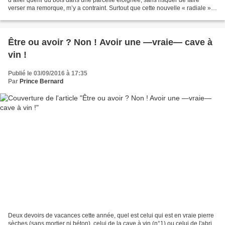
verser ma remorque, m’y a contraint. Surtout que cette nouvelle « radiale »
fait d’une pierre deux...
Être ou avoir ? Non ! Avoir une —vraie— cave à
vin !
Publié le 03/09/2016 à 17:35
Par
Prince Bernard
Deux devoirs de vacances cette année, quel est celui qui est en vraie pierre
sèches (sans mortier ni béton), celui de la cave à vin (n°1) ou celui de l'abri