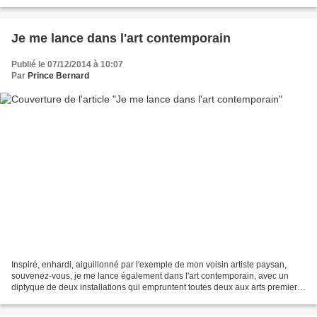
propose plutôt d’interdire les artifices...
Je me lance dans l'art contemporain
Publié le 07/12/2014 à 10:07
Par
Prince Bernard
Inspiré, enhardi, aiguillonné par l'exemple de mon voisin artiste paysan,
souvenez-vous, je me lance également dans l'art contemporain, avec un
diptyque de deux installations qui empruntent toutes deux aux arts premiers
(pierre sèche du Limousin, poids...