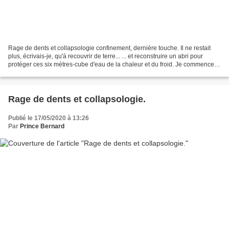
Rage de dents et collapsologie confinement, dernière touche. Il ne restait
plus, écrivais-je, qu'à recouvrir de terre... ... et reconstruire un abri pour
protéger ces six mètres-cube d'eau de la chaleur et du froid. Je commence
donc à bâtir en pierres....
Rage de dents et collapsologie.
Publié le 17/05/2020 à 13:26
Par
Prince Bernard