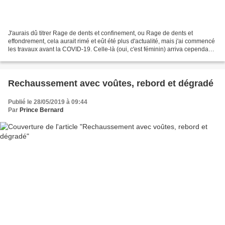
J'aurais dû titrer Rage de dents et confinement, ou Rage de dents et
effondrement, cela aurait rimé et eût été plus d'actualité, mais j'ai commencé
les travaux avant la COVID-19. Celle-là (oui, c'est féminin) arriva cependant
à point nommé pour sembler...
Rechaussement avec voûtes, rebord et dégradé
Publié le 28/05/2019 à 09:44
Par
Prince Bernard