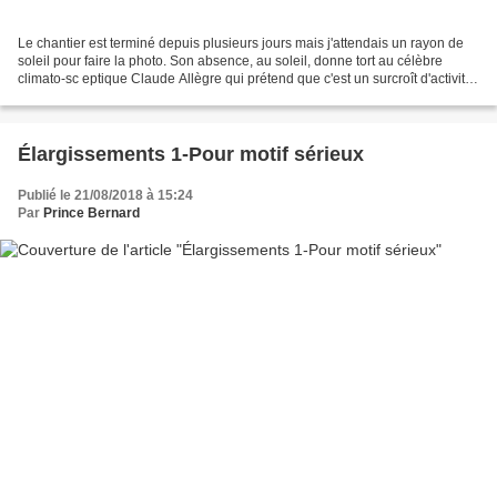
Le chantier est terminé depuis plusieurs jours mais j'attendais un rayon de
soleil pour faire la photo. Son absence, au soleil, donne tort au célèbre
climato-sc eptique Claude Allègre qui prétend que c'est un surcroît d'activité
du soleil qui cause le...
Élargissements 1-Pour motif sérieux
Publié le 21/08/2018 à 15:24
Par
Prince Bernard