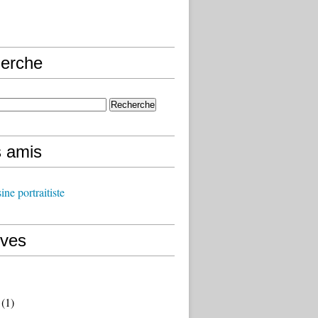
erche
s amis
ine portraitiste
ives
(1)