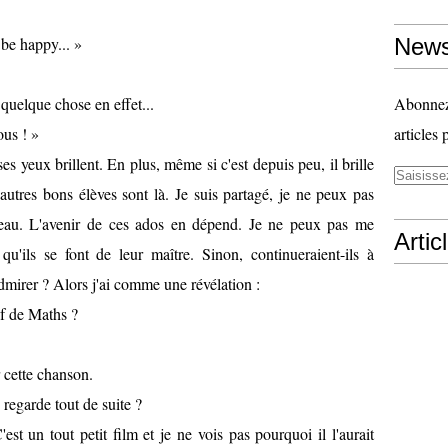
 be happy... »
News
 quelque chose en effet...
Abonnez-
ous ! »
articles 
ses yeux brillent. En plus, même si c'est depuis peu, il brille
 autres bons élèves sont là. Je suis partagé, je ne peux pas
-l'eau. L'avenir de ces ados en dépend. Je ne peux pas me
Artic
qu'ils se font de leur maître. Sinon, continueraient-ils à
l’admirer ? Alors j'ai comme une révélation :
of de Maths ?
ur cette chanson.
 regarde tout de suite ?
est un tout petit film et je ne vois pas pourquoi il l'aurait