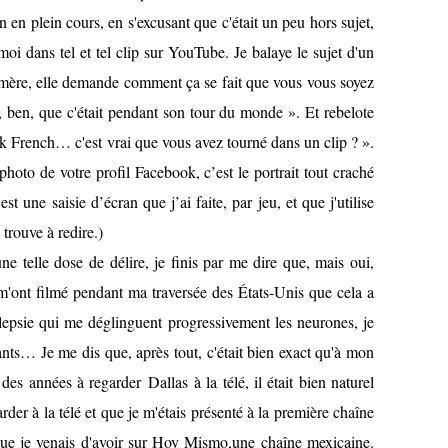
en plein cours, en s'excusant que c'était un peu hors sujet,
moi dans tel et tel clip sur YouTube. Je balaye le sujet d'un
 mère, elle demande comment ça se fait que vous vous soyez
it, ben, que c'était pendant son tour du monde ». Et rebelote
k French… c'est vrai que vous avez tourné dans un clip ? ».
hoto de votre profil Facebook, c’est le portrait tout craché
st une saisie d’écran que j’ai faite, par jeu, et que j'utilise
 trouve à redire.)
e telle dose de délire, je finis par me dire que, mais oui,
i m'ont filmé pendant ma traversée des États-Unis que cela a
pilepsie qui me déglinguent progressivement les neurones, je
ts… Je me dis que, après tout, c'était bien exact qu'à mon
 des années à regarder Dallas à la télé, il était bien naturel
der à la télé et que je m'étais présenté à la première chaîne
que je venais d'avoir sur Hoy Mismo,une chaîne mexicaine.