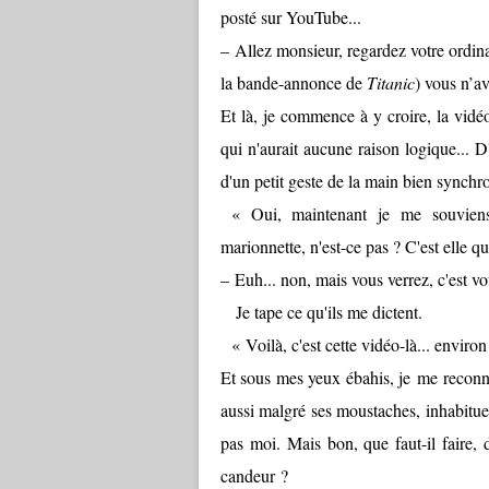
posté sur YouTube...
– Allez monsieur, regardez votre ordina
la bande-annonce de
Titanic
) vous n’a
Et là, je commence à y croire, la vidé
qui n'aurait aucune raison logique... D
d'un petit geste de la main bien synch
« Oui, maintenant je me souviens
marionnette, n'est-ce pas ? C'est elle q
– Euh... non, mais vous verrez, c'est v
Je tape ce qu'ils me dictent.
« Voilà, c'est cette vidéo-là... envir
Et sous mes yeux ébahis, je me reconn
aussi malgré ses moustaches, inhabitue
pas moi. Mais bon, que faut-il faire, d
candeur ?