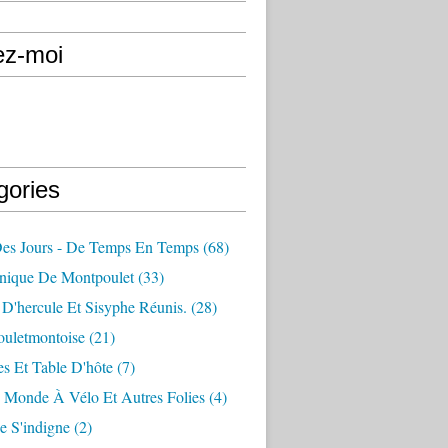
ez-moi
gories
Des Jours - De Temps En Temps
(68)
nique De Montpoulet
(33)
D'hercule Et Sisyphe Réunis.
(28)
ouletmontoise
(21)
s Et Table D'hôte
(7)
 Monde À Vélo Et Autres Folies
(4)
e S'indigne
(2)