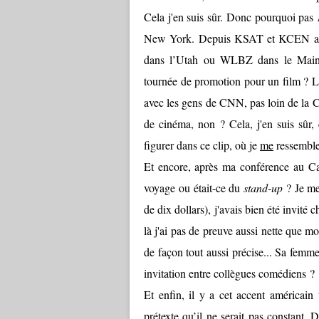
Cela j'en suis sûr. Donc pourquoi pas
New York. Depuis KSAT et KCEN au
dans l’Utah ou WLBZ dans le Maine.
tournée de promotion pour un film ? Lo
avec les gens de CNN, pas loin de la Cl
de cinéma, non ? Cela, j'en suis sûr,
figurer dans ce clip, où je
me
ressembl
Et encore, après ma conférence au C
voyage ou était-ce du
stand-up
? Je me 
de dix dollars), j'avais bien été invité
là j'ai pas de preuve aussi nette que 
de façon tout aussi précise... Sa femme 
invitation entre collègues comédiens ?
Et enfin, il y a cet accent américain
prétexte qu’il ne serait pas constant.