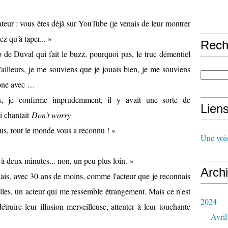
teur : vous êtes déjà sur YouTube (je venais de leur montrer
vez qu'à taper... »
Rech
o de Duval qui fait le buzz, pourquoi pas, le truc démentiel
'ailleurs, je me souviens que je jouais bien, je me souviens
rone avec …
, je confirme imprudemment, il y avait une sorte de
Lien
ui chantait
Don't worry
ous, tout le monde vous a reconnu ! »
Une vois
on à deux minutes... non, un peu plus loin. »
Arch
ais, avec 30 ans de moins, comme l'acteur que je reconnais
lles, un acteur qui me ressemble étrangement. Mais ce n'est
2024
étruire leur illusion merveilleuse, attenter à leur touchante
Avril