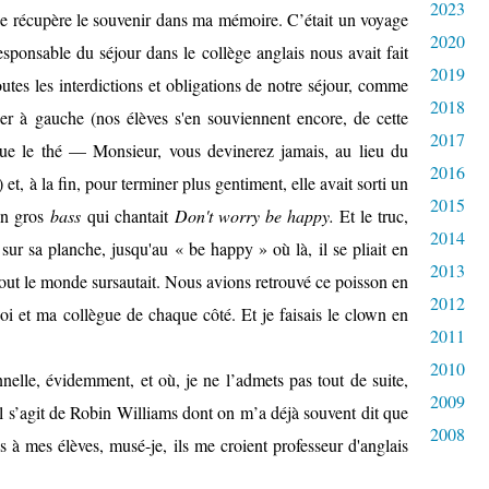
2023
e récupère le souvenir dans ma mémoire. C’était un voyage
2020
esponsable du séjour dans le collège anglais nous avait fait
2019
tes les interdictions et obligations de notre séjour, comme
2018
cher à gauche (nos élèves s'en souviennent encore, de cette
2017
que le thé — Monsieur, vous devinerez jamais, au lieu du
2016
!) et, à la fin, pour terminer plus gentiment, elle avait sorti un
2015
un gros
bass
qui chantait
Don't worry be happy.
Et le truc,
2014
gé sur sa planche, jusqu'au « be happy » où là, il se pliait en
2013
Tout le monde sursautait. Nous avions retrouvé ce poisson en
2012
Moi et ma collègue de chaque côté. Et je faisais le clown en
2011
2010
nnelle, évidemment, et où, je ne l’admets pas tout de suite,
2009
’il s’agit de Robin Williams dont on m’a déjà souvent dit que
2008
as à mes élèves, musé-je, ils me croient professeur d'anglais