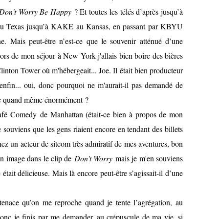
Don't Worry Be Happy
? Et toutes les télés d’après jusqu’à
 Texas jusqu’à KAKE au Kansas, en passant par KBYU
 Mais peut-être n’est-ce que le souvenir atténué d’une
rs de mon séjour à New York j'allais bien boire des bières
inton Tower où m'hébergeait... Joe. Il était bien producteur
 enfin... oui, donc pourquoi ne m'aurait-il pas demandé de
e quand même énormément ?
afé Comedy de Manhattan (était-ce bien à propos de mon
souviens que les gens riaient encore en tendant des billets
 chez un acteur de sitcom très admiratif de mes aventures, bon
mon image dans le clip de
Don't Worry
mais je m'en souviens
était délicieuse. Mais là encore peut-être s’agissait-il d’une
 tenace qu’on me reproche quand je tente l’agrégation, au
 Donc je finis par me demander, au crépuscule de ma vie, si