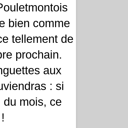
 Pouletmontois
enne bien comme
e tellement de
bre prochain.
anguettes aux
uviendras : si
n du mois, ce
!