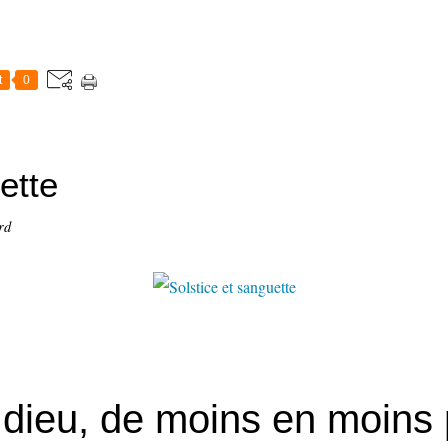
t
0
ette
rd
e dieu, de moins en moins