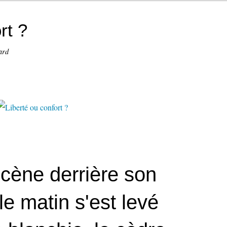
rt ?
ard
ène derrière son
le matin s'est levé