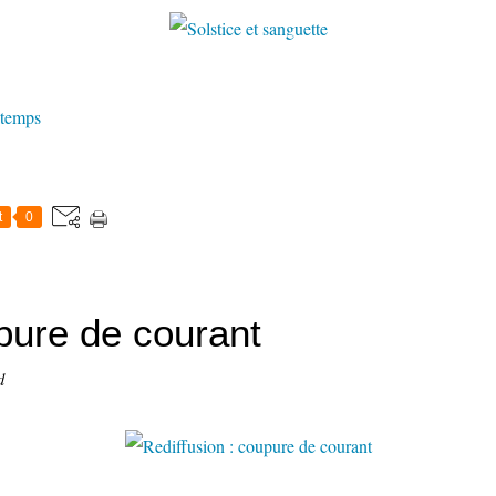
 temps
t
0
upure de courant
d