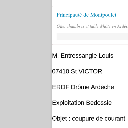
Principauté de Montpoulet
Gîte, chambres et table d'hôte en Ardèc
M. Entressangle Louis
07410 St VICTOR
ERDF Drôme Ardèche
Exploitation Bedossie
Objet : coupure de courant