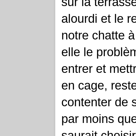
sur la terrass
alourdi et le 
notre chatte 
elle le problè
entrer et mett
en cage, rest
contenter de 
par moins que
saurait choisi