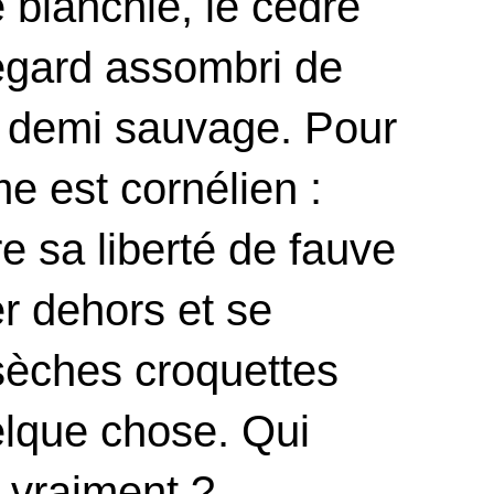
e blanchie, le cèdre
regard assombri de
à demi sauvage. Pour
me est cornélien :
re sa liberté de fauve
er dehors et se
sèches croquettes
lque chose. Qui
r vraiment ?