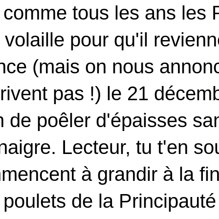
te comme tous les ans les
la volaille pour qu'il revi
nce (mais on nous annonc
rivent pas !) le 21 décem
on de poêler d'épaisses s
naigre. Lecteur, tu t'en so
mencent à grandir à la fi
poulets de la Principauté 