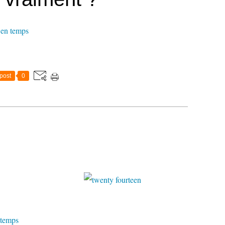
s en temps
post
0
 temps