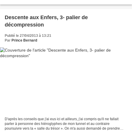
cette poterie où, souvent,...
Descente aux Enfers, 3- palier de
décompression
Publié le 27/04/2013 à 13:21
Par
Prince Bernard
D'après les conseils que j'ai eus ici et ailleurs, j'ai compris qu'il ne fallait
parler à personne des hiéroglyphes de mon tunnel et au contraire
poursuivre vers la « salle du trésor ». On m'a aussi demandé de prendre