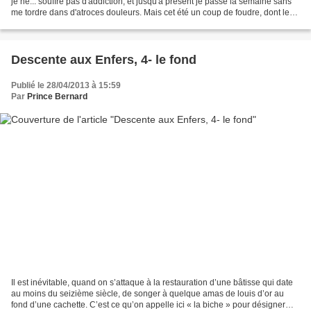
je ne... souffre pas d'addiction, et jusqu'à présent je passe la semaine sans
me tordre dans d'atroces douleurs. Mais cet été un coup de foudre, dont les
impacts sont encore visibles...
Descente aux Enfers, 4- le fond
Publié le 28/04/2013 à 15:59
Par
Prince Bernard
Il est inévitable, quand on s’attaque à la restauration d’une bâtisse qui date
au moins du seizième siècle, de songer à quelque amas de louis d’or au
fond d’une cachette. C’est ce qu’on appelle ici « la biche » pour désigner