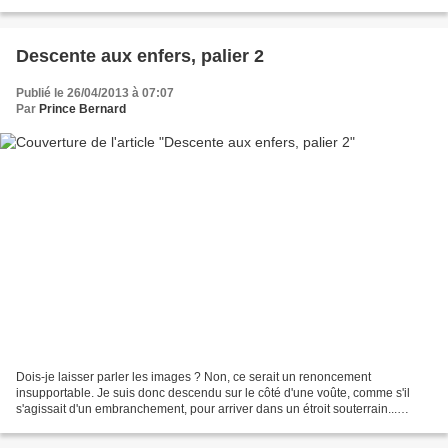
garde, filant opportunément la métaphore...
Descente aux enfers, palier 2
Publié le 26/04/2013 à 07:07
Par
Prince Bernard
Dois-je laisser parler les images ? Non, ce serait un renoncement
insupportable. Je suis donc descendu sur le côté d'une voûte, comme s'il
s'agissait d'un embranchement, pour arriver dans un étroit souterrain...
orienté sud-est nord-ouest, ...construit...