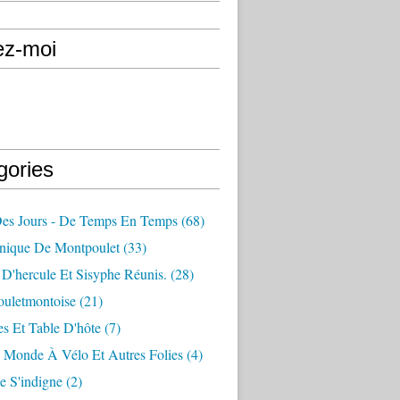
ez-moi
gories
Des Jours - De Temps En Temps
(68)
nique De Montpoulet
(33)
D'hercule Et Sisyphe Réunis.
(28)
ouletmontoise
(21)
s Et Table D'hôte
(7)
 Monde À Vélo Et Autres Folies
(4)
e S'indigne
(2)