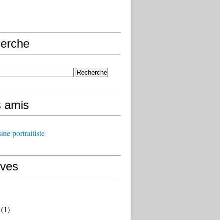
erche
s amis
ine portraitiste
ives
(1)