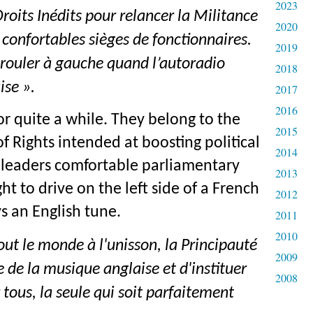
2023
its Inédits pour relancer la Militance
2020
 confortables sièges de fonctionnaires.
2019
e rouler à gauche quand l’autoradio
2018
ise ».
2017
2016
or quite a while. They belong to the
2015
Rights intended at boosting political
2014
s leaders comfortable parliamentary
2013
ght to drive on the left side of a French
2012
s an English tune.
2011
2010
out le monde à l'unisson, la Principauté
2009
e de la musique anglaise et d'instituer
2008
tous, la seule qui soit parfaitement