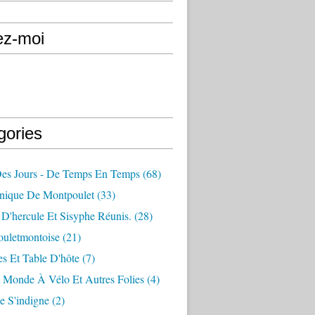
ez-moi
gories
Des Jours - De Temps En Temps
(68)
nique De Montpoulet
(33)
D'hercule Et Sisyphe Réunis.
(28)
ouletmontoise
(21)
s Et Table D'hôte
(7)
 Monde À Vélo Et Autres Folies
(4)
e S'indigne
(2)