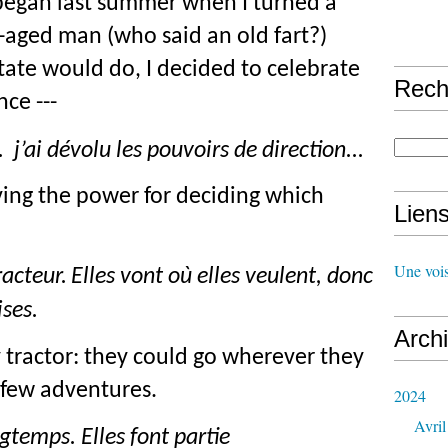
ll began last summer when I turned a
e-aged man (who said an old fart?)
tate would do, I decided to celebrate
Rech
ce ---
. j’ai dévolu les pouvoirs de direction...
ving the power for deciding which
Lien
Une vois
acteur.
Elles vont où elles veulent, donc
ises
.
Arch
 tractor: they could go wherever they
 few adventures.
2024
Avril
ngtemps. Elles font partie