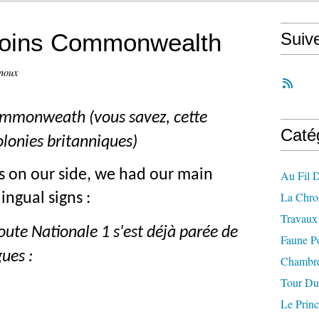
Joins Commonwealth
Suiv
noux
mmonweath (vous savez, cette
Caté
olonies britanniques)
es on our side, we had our main
Au Fil 
La Chro
ingual signs :
Travaux 
oute Nationale 1 s'est déjà parée de
Faune P
ues :
Chambre
Tour Du
Le Princ