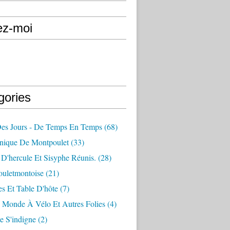
ez-moi
gories
Des Jours - De Temps En Temps
(68)
nique De Montpoulet
(33)
D'hercule Et Sisyphe Réunis.
(28)
ouletmontoise
(21)
s Et Table D'hôte
(7)
 Monde À Vélo Et Autres Folies
(4)
e S'indigne
(2)