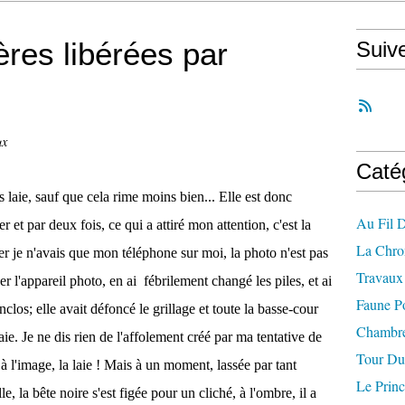
ères libérées par
Suiv
ux
Caté
s laie, sauf que cela rime moins bien... Elle est donc
Au Fil 
r et par deux fois, ce qui a attiré mon attention, c'est la
La Chro
er je n'avais que mon téléphone sur moi, la photo n'est pas
Travaux 
her l'appareil photo, en ai fébrilement changé les piles, et ai
Faune P
nclos; elle avait défoncé le grillage et toute la basse-cour
Chambre
aie. Je ne dis rien de l'affolement créé par ma tentative de
Tour Du
 à l'image, la laie ! Mais à un moment, lassée par tant
Le Princ
le, la bête noire s'est figée pour un cliché, à l'ombre, il a