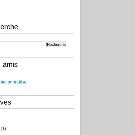
erche
s amis
ine portraitiste
ives
(1)