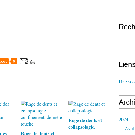
Rech
post
0
Lien
Une vois
Arch
2024
Rage de dents et
collapsologie.
Avril
 des
Rage de dents et