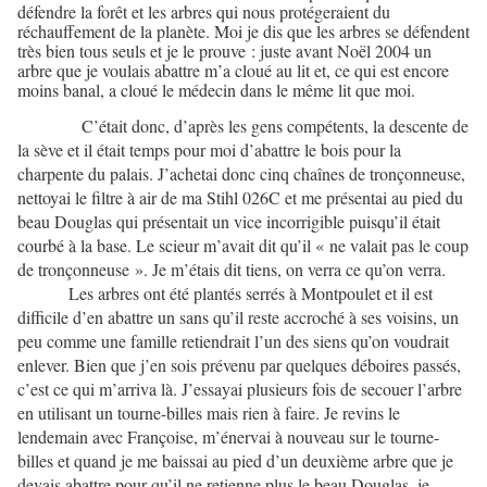
défendre la forêt et les arbres qui nous protégeraient du
réchauffement de la planète. Moi je dis que les arbres se défendent
très bien tous seuls et je le prouve : juste avant Noël 2004 un
arbre que je voulais abattre m’a cloué au lit et, ce qui est encore
moins banal, a cloué le médecin dans le même lit que moi.
C’était donc, d’après les gens compétents, la descente de
la sève et il était temps pour moi d’abattre le bois pour la
charpente du palais. J’achetai donc cinq chaînes de tronçonneuse,
nettoyai le filtre à air de ma Stihl 026C et me présentai au pied du
beau Douglas qui présentait un vice incorrigible puisqu’il était
courbé à la base. Le scieur m’avait dit qu’il « ne valait pas le coup
de tronçonneuse ». Je m’étais dit tiens, on verra ce qu’on verra.
Les arbres ont été plantés serrés à Montpoulet et il est
difficile d’en abattre un sans qu’il reste accroché à ses voisins, un
peu comme une famille retiendrait l’un des siens qu’on voudrait
enlever. Bien que j’en sois prévenu par quelques déboires passés,
c’est ce qui m’arriva là. J’essayai plusieurs fois de secouer l’arbre
en utilisant un tourne-billes mais rien à faire. Je revins le
lendemain avec Françoise, m’énervai à nouveau sur le tourne-
billes et quand je me baissai au pied d’un deuxième arbre que je
devais abattre pour qu’il ne retienne plus le beau Douglas, je