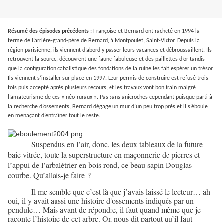
Résumé des épisodes précédents
: Françoise et Bernard ont racheté en 1994 la
ferme de l’arrière-grand-père de Bernard, à Montpoulet, Saint-Victor. Depuis la
région parisienne, ils viennent d’abord y passer leurs vacances et débroussaillent. Ils
retrouvent la source, découvrent une faune fabuleuse et des paillettes d’or tandis
que la configuration cabalistique des fondations de la ruine les fait espérer un trésor.
Ils viennent s’installer sur place en 1997. Leur permis de construire est refusé trois
fois puis accepté après plusieurs recours, et les travaux vont bon train malgré
l’amateurisme de ces « néo-ruraux ». Pas sans anicroches cependant puisque parti à
la recherche d’ossements, Bernard dégage un mur d’un peu trop près et il s’éboule
en menaçant d’entraîner tout le reste.
Suspendus en l’air, donc, les deux tableaux de la future
baie vitrée, toute la superstructure en maçonnerie de pierres et
l’appui de l’arbalétrier en bois rond, ce beau sapin Douglas
courbe. Qu’allais-je faire ?
Il me semble que c’est là que j’avais laissé le lecteur… ah
oui, il y avait aussi une histoire d’ossements indiqués par un
pendule… Mais avant de répondre, il faut quand même que je
raconte l’histoire de cet arbre. On nous dit partout qu’il faut