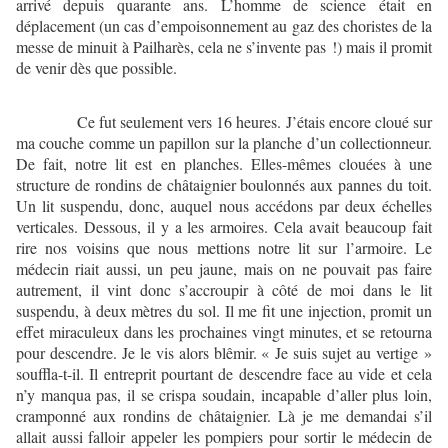
arrivé depuis quarante ans. L’homme de science était en
déplacement (un cas d’empoisonnement au gaz des choristes de la
messe de minuit à Pailharès, cela ne s’invente pas !) mais il promit
de venir dès que possible.
Ce fut seulement vers 16 heures. J’étais encore cloué sur
ma couche comme un papillon sur la planche d’un collectionneur.
De fait, notre lit est en planches. Elles-mêmes clouées à une
structure de rondins de châtaignier boulonnés aux pannes du toit.
Un lit suspendu, donc, auquel nous accédons par deux échelles
verticales. Dessous, il y a les armoires. Cela avait beaucoup fait
rire nos voisins que nous mettions notre lit sur l’armoire. Le
médecin riait aussi, un peu jaune, mais on ne pouvait pas faire
autrement, il vint donc s’accroupir à côté de moi dans le lit
suspendu, à deux mètres du sol. Il me fit une injection, promit un
effet miraculeux dans les prochaines vingt minutes, et se retourna
pour descendre. Je le vis alors blêmir. « Je suis sujet au vertige »
souffla-t-il. Il entreprit pourtant de descendre face au vide et cela
n’y manqua pas, il se crispa soudain, incapable d’aller plus loin,
cramponné aux rondins de châtaignier. Là je me demandai s’il
allait aussi falloir appeler les pompiers pour sortir le médecin de