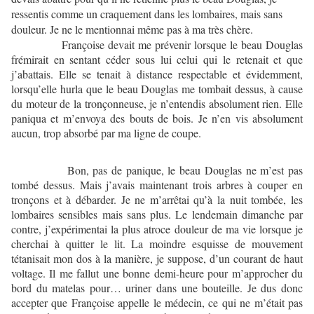
ressentis comme un craquement dans les lombaires, mais sans
douleur. Je ne le mentionnai même pas à ma très chère.
Françoise devait me prévenir lorsque le beau Douglas
frémirait en sentant céder sous lui celui qui le retenait et que
j’abattais. Elle se tenait à distance respectable et évidemment,
lorsqu’elle hurla que le beau Douglas me tombait dessus, à cause
du moteur de la tronçonneuse, je n’entendis absolument rien. Elle
paniqua et m’envoya des bouts de bois. Je n’en vis absolument
aucun, trop absorbé par ma ligne de coupe.
Bon, pas de panique, le beau Douglas ne m’est pas
tombé dessus. Mais j’avais maintenant trois arbres à couper en
tronçons et à débarder. Je ne m’arrêtai qu’à la nuit tombée, les
lombaires sensibles mais sans plus. Le lendemain dimanche par
contre, j’expérimentai la plus atroce douleur de ma vie lorsque je
cherchai à quitter le lit. La moindre esquisse de mouvement
tétanisait mon dos à la manière, je suppose, d’un courant de haut
voltage. Il me fallut une bonne demi-heure pour m’approcher du
bord du matelas pour… uriner dans une bouteille. Je dus donc
accepter que Françoise appelle le médecin, ce qui ne m’était pas