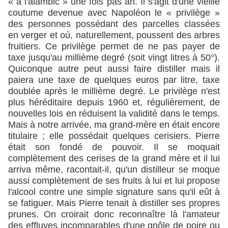
« à l'alambic » une fois pas an. Il s'agit d'une vieille
coutume devenue avec Napoléon le « privilège »
des personnes possédant des parcelles classées
en verger et où, naturellement, poussent des arbres
fruitiers. Ce privilège permet de ne pas payer de
taxe jusqu'au millième degré (soit vingt litres à 50°).
Quiconque autre peut aussi faire distiller mais il
paiera une taxe de quelques euros par litre, taxe
doublée après le millième degré. Le privilège n'est
plus héréditaire depuis 1960 et, régulièrement, de
nouvelles lois en réduisent la validité dans le temps.
Mais à notre arrivée, ma grand-mère en était encore
titulaire ; elle possédait quelques cerisiers. Pierre
était son fondé de pouvoir. Il se moquait
complètement des cerises de la grand mère et il lui
arriva même, racontait-il, qu'un distilleur se moque
aussi complètement de ses fruits à lui et lui propose
l'alcool contre une simple signature sans qu'il eût à
se fatiguer. Mais Pierre tenait à distiller ses propres
prunes. On croirait donc reconnaître là l'amateur
des effluves incomparables d'une gnôle de poire ou