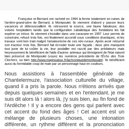
Françoise et Bernard ont racheté en 1994 la ferme totalement en ruines de
l’arrière-grand-père de Bernard, à Montpoulet. Ils viennent d’abord y passer leurs
vacances et débroussaillent. Ils retrouvent la source, une faune fabuleuse, des
voisins hospitaliers tandis que la configuration cabalistique des fondations les fait
espérer un trésor. Ils viennent s’installer dans une caravane en 1997. Leur permis de
construire, refusé trois fois, est finalement accordé sous conditions drastiques, et les
travaux vont bon train malgré l’amateurisme de ces
néo-ruraux
. Après avoir retourné
son tracteur trois fois, Bernard fait écrouler toute une façade ; deux pins manquent
tout juste de lui coûter la vie, leur poulailler est razzié par des prédateurs mais
heureusement ils bénéficient de l'aide d'autres animaux qui témoignent de l'état naturel
bien préservé de Montpoulet (voyez les numéros précédents de l'
Écho des Trois
Clochers
, ou bien
http://www.magnouloux.fr/lachroniquedemontpoulet
). Ils bénéficient
aussi du formidable coup de main par un personnage haut en couleurs.
Nous assistions à l'assemblée générale de
Chantelermuze, l'association culturelle du village,
quand il a pris la parole. Nous n'étions arrivés que
depuis quelques semaines et en l'entendant, je me
suis dit alors là ! alors là, j'y suis bien, au fin fond de
l'Ardèche ! Il y a encore des gens qui parlent avec
cet accent du fond des âges ! Cet accent est un
mélange de plusieurs choses, une intonation
différente, un rythme différent et la prononciation