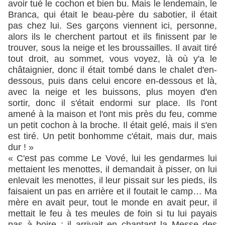
avoir tué le cochon et bien bu. Mais le lendemain, le
Branca, qui était le beau-père du sabotier, il était
pas chez lui. Ses garçons viennent ici, personne,
alors ils le cherchent partout et ils finissent par le
trouver, sous la neige et les broussailles. Il avait tiré
tout droit, au sommet, vous voyez, là où y'a le
châtaignier, donc il était tombé dans le chalet d'en-
dessous, puis dans celui encore en-dessous et là,
avec la neige et les buissons, plus moyen d'en
sortir, donc il s'était endormi sur place. Ils l'ont
amené à la maison et l'ont mis près du feu, comme
un petit cochon à la broche. Il était gelé, mais il s'en
est tiré. Un petit bonhomme c'était, mais dur, mais
dur ! »
« C'est pas comme Le Vové, lui les gendarmes lui
mettaient les menottes, il demandait à pisser, on lui
enlevait les menottes, il leur pissait sur les pieds, ils
faisaient un pas en arrière et il foutait le camp… Ma
mère en avait peur, tout le monde en avait peur, il
mettait le feu à tes meules de foin si tu lui payais
pas à boire ; il arrivait en chantant la Messe des