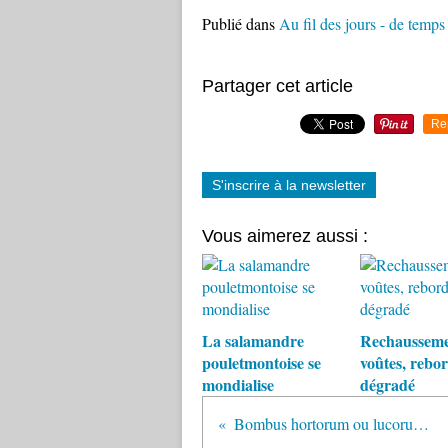
Publié dans
Au fil des jours - de temp
Partager cet article
Re
S'inscrire à la newsletter
Vous aimerez aussi :
La salamandre
Rechausseme
pouletmontoise se
voûtes, rebor
mondialise
dégradé
Bombus hortorum ou lucorum ?