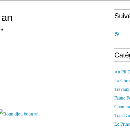
 an
Suiv
rd
Caté
Au Fil 
La Chro
Travaux 
Faune P
Chambre
Tour Du
Le Princ