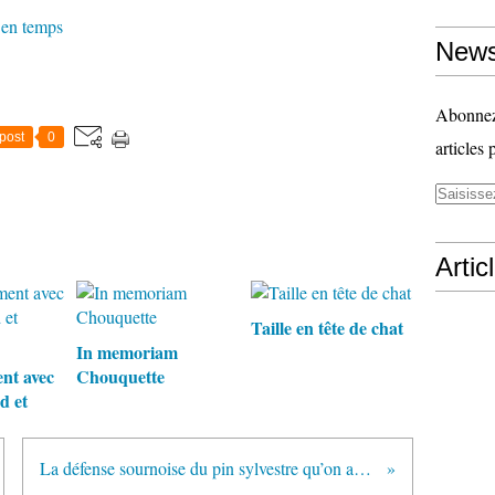
s en temps
News
Abonnez-
post
0
articles 
Artic
Taille en tête de chat
In memoriam
nt avec
Chouquette
d et
La défense sournoise du pin sylvestre qu’on abat.