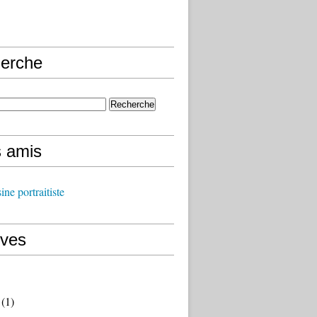
erche
s amis
ine portraitiste
ives
(1)