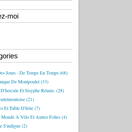
ez-moi
gories
Des Jours - De Temps En Temps
(68)
nique De Montpoulet
(33)
D'hercule Et Sisyphe Réunis.
(28)
ouletmontoise
(21)
s Et Table D'hôte
(7)
 Monde À Vélo Et Autres Folies
(4)
e S'indigne
(2)