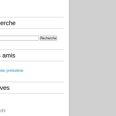
erche
s amis
ine portraitiste
ives
(1)