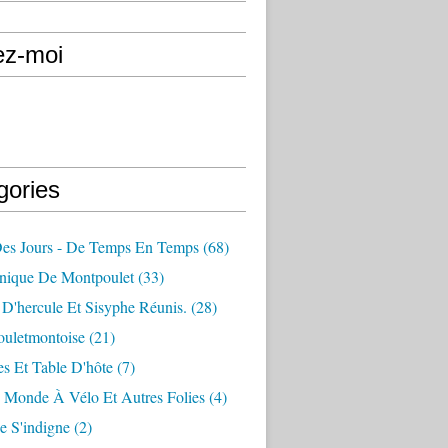
ez-moi
gories
Des Jours - De Temps En Temps
(68)
nique De Montpoulet
(33)
D'hercule Et Sisyphe Réunis.
(28)
ouletmontoise
(21)
s Et Table D'hôte
(7)
 Monde À Vélo Et Autres Folies
(4)
e S'indigne
(2)