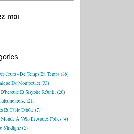
ez-moi
gories
Des Jours - De Temps En Temps
(68)
nique De Montpoulet
(33)
D'hercule Et Sisyphe Réunis.
(28)
ouletmontoise
(21)
s Et Table D'hôte
(7)
 Monde À Vélo Et Autres Folies
(4)
e S'indigne
(2)