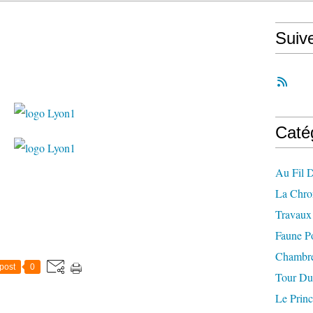
Suiv
Caté
Au Fil 
La Chro
Travaux 
Faune P
Chambre
post
0
Tour Du
Le Princ