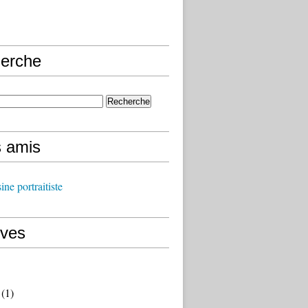
erche
s amis
ine portraitiste
ives
(1)