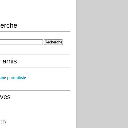
erche
s amis
ine portraitiste
ives
(1)