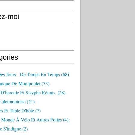
ez-moi
gories
Des Jours - De Temps En Temps
(68)
nique De Montpoulet
(33)
D'hercule Et Sisyphe Réunis.
(28)
ouletmontoise
(21)
s Et Table D'hôte
(7)
 Monde À Vélo Et Autres Folies
(4)
e S'indigne
(2)