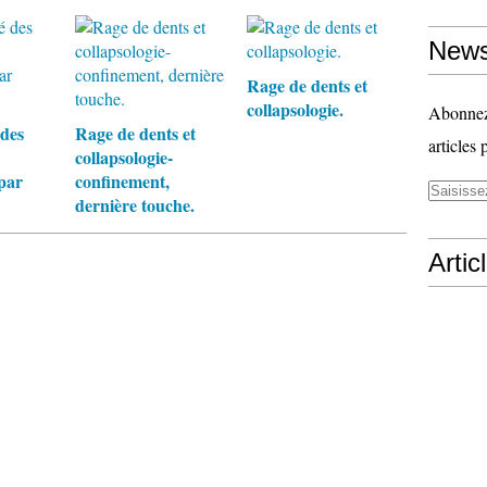
News
Rage de dents et
collapsologie.
Abonnez-
 des
Rage de dents et
articles 
collapsologie-
par
confinement,
dernière touche.
Artic