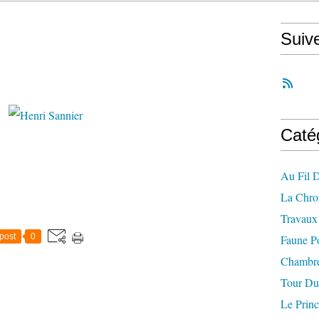
Suiv
Caté
Au Fil 
La Chro
Travaux 
post
0
Faune P
Chambre
Tour Du
Le Princ